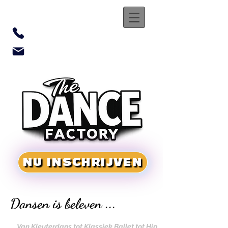
0469 755 500
tdf.secretariaat@gmail.com
NU INSCHRIJVEN
Dansen is beleven ...
Van Kleuterdans tot Klassiek Ballet tot Hip