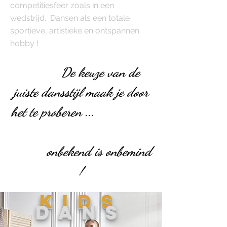
competitiesfeer zoals in een
wedstrijd. Dansen als een totale
sportieve, artistieke en ontspannen
hobby !
De keuze van de
juiste dansstijl maak je door
het te proberen ...
o
nbekend is onbemind
!
KIDS
DANS