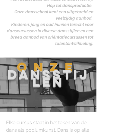
Hop tot dansproductie.
Onze dansschool kent een uitgebreid en
veelzijdig aanbod.
Kinderen, jong en oud kunnen terecht voor
danscursussen in diverse dansstijlen en een
breed aanbod van oriëntatiecursussen tot
talentontwikkeling.
ONZE
dANSSTIJ
LEN
Elke cursus staat in het teken van de
dans als podiumkunst. Dans is op alle