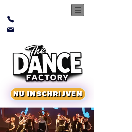
0469 755 500
tdf.secretariaat@gmail.com
NU INSCHRIJVEN