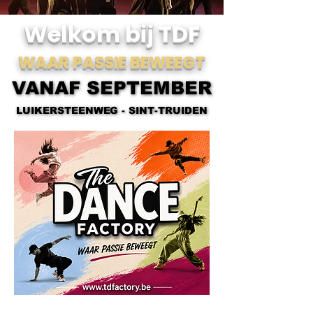
Welkom bij TDF
WAAR PASSIE BEWEEGT
VANAF SEPTEMBER
VANAF SEPTEMBER
LUIKERSTEENWEG - SINT-TRUIDEN
LUIKERSTEENWEG - SINT-TRUIDEN