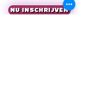
NU INSCHRIJVEN
Dancing is like
with your
dreaming
feet !
DANSCOMPLEX TDF
Luikersteenweg 118
3800 Sint-Truiden
tdf.secretariaat@gmail.com
0469 755 500