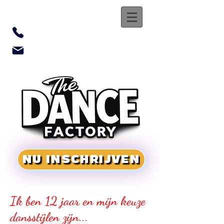
0469 755 500
tdf.secretariaat@gmail.com
NU INSCHRIJVEN
Ik ben 12 jaar en mijn keuze
dansstijlen zijn...